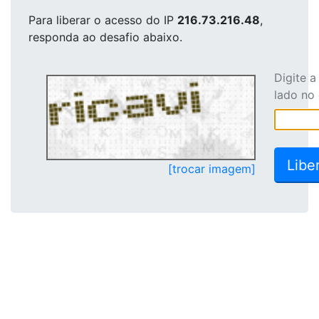
Para liberar o acesso
do IP
216.73.216.48
,
responda ao desafio abaixo.
Digite 
lado no
[trocar imagem]